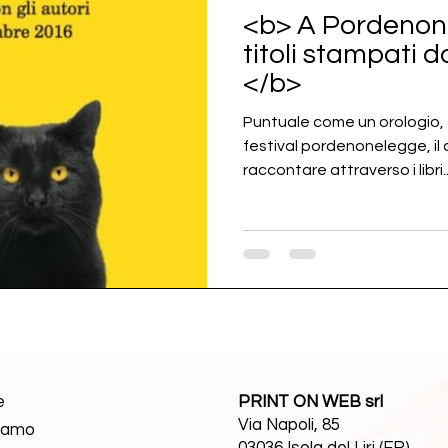
<b> A Pordenon
titoli stampati 
</b>
Puntuale come un orologio, 
festival pordenonelegge, il c
raccontare attraverso i libri..
e
PRINT ON WEB srl
Via Napoli, 85
Siamo
03036 Isola del Liri (FR)