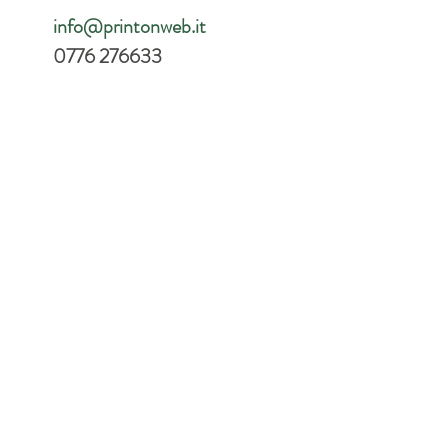
info@printonweb.it
0776 276633
 offset