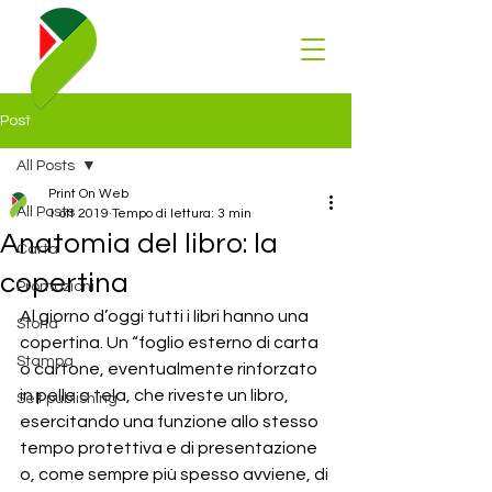
Post
All Posts
Print On Web
All Posts
1 ott 2019
Tempo di lettura: 3 min
Anatomia del libro: la
Carta
copertina
Promozioni
Al giorno d’oggi tutti i libri hanno una 
Storia
copertina. Un “foglio esterno di carta 
Stampa
o cartone, eventualmente rinforzato 
in pelle o tela, che riveste un libro, 
Self publishing
esercitando una funzione allo stesso 
tempo protettiva e di presentazione 
o, come sempre più spesso avviene, di 