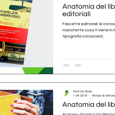
Anatomia del lib
editoriali
Fascette editoriali: le cono
manchette cosa ti viene in 
tipografia conoscerà...
Print On Web
1 ott 2019
Tempo di lettura
Anatomia del lib
Al giorno d’oggi tutti i libri