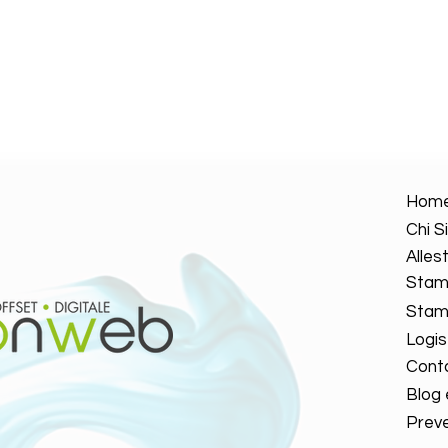
Hom
Chi 
Alles
Stam
Stamp
Logis
Conta
Blog
Preve