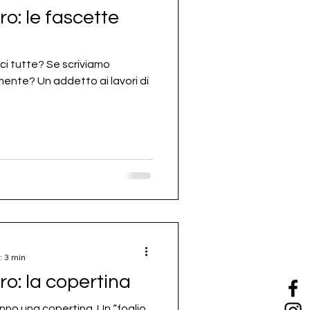
ro: le fascette
sci tutte? Se scriviamo
mente? Un addetto ai lavori di
: 3 min
ro: la copertina
 hanno una copertina. Un “foglio