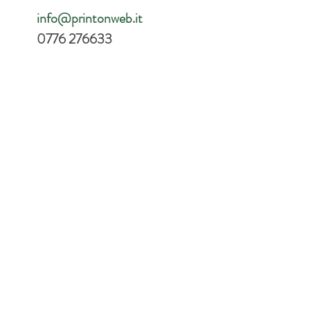
info@printonweb.it
0776 276633
 offset