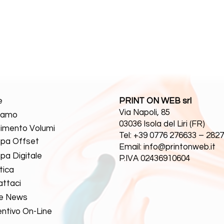
e
PRINT ON WEB srl
Via Napoli, 85
Siamo
03036 Isola del Liri (FR)
timento Volumi
Tel: +39 0776 276633 – 282
pa Offset
Email: info@printonweb.it
a Digitale
P.IVA 02436910604
tica
ttaci
 e News
ntivo On-Line