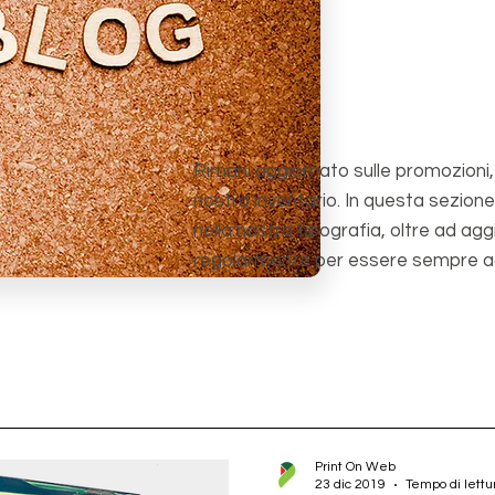
Rimani aggiornato sulle promozioni, le
nostro inventario. In questa sezione
nella nostra tipografia, oltre ad ag
regolarmente per essere sempre a
Print On Web
23 dic 2019
Tempo di lettu