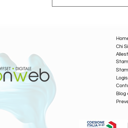
Hom
Chi 
Alles
Stam
Stamp
Logis
Conta
Blog
Preve