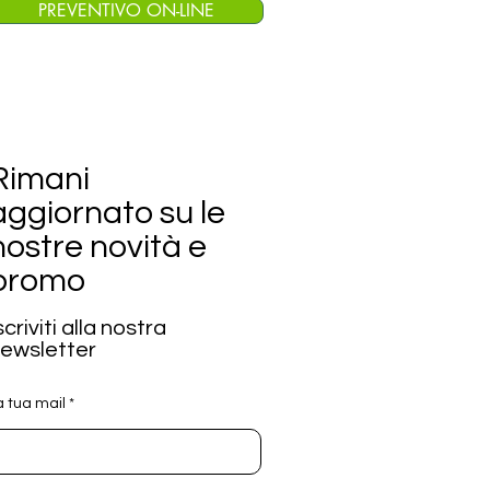
PREVENTIVO ON-LINE
Rimani
aggiornato su le
nostre novità e
promo
scriviti alla nostra
ewsletter
a tua mail