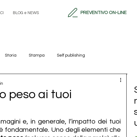
PREVENTIVO ON-LINE
CI
BLOG e NEWS
Storia
Stampa
Self publishing
in
to peso ai tuoi
mmagini e, in generale, l’impatto dei tuoi 
 è fondamentale. Uno degli elementi che 