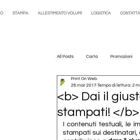
MO
STAMPA
ALLESTIMENTO VOLUMI
LOGISTICA
CONTATTA
All Posts
Carta
Promozioni
Print On Web
28 mar 2017
Tempo di lettura: 2 m
<b> Dai il gius
stampati! </b>
I contenuti testuali, le i
stampati sui destinatari,