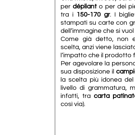
per 
dépliant
 o per dei p
tra i 
150-170 gr
. I bigl
stampati su carte con gr
dell’immagine che si vuol
Come già detto, non es
scelta, anzi viene lasciat
l’impatto che il prodotto f
Per agevolare la persona
sua disposizione il 
campio
la scelta più idonea de
livello di grammatura, 
infatti, tra 
carta patinat
così via).