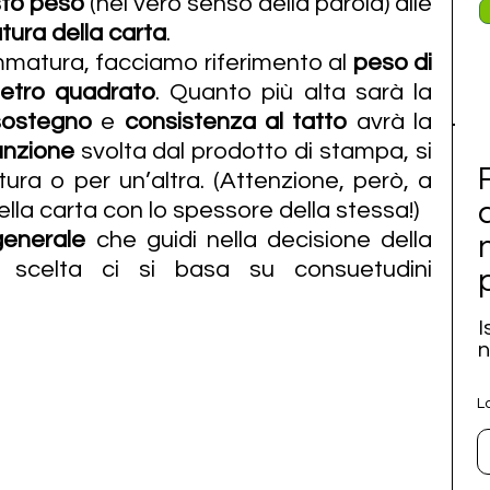
usto peso
 (nel vero senso della parola) alle 
ura della carta
.
matura, facciamo riferimento al 
peso di 
metro quadrato
. Quanto più alta sarà la 
sostegno
 e 
consistenza al tatto
 avrà la 
unzione
 svolta dal prodotto di stampa, si 
a o per un’altra. (Attenzione, però, a 
lla carta con lo spessore della stessa!)
generale
 che guidi nella decisione della 
scelta ci si basa su consuetudini 
I
n
L