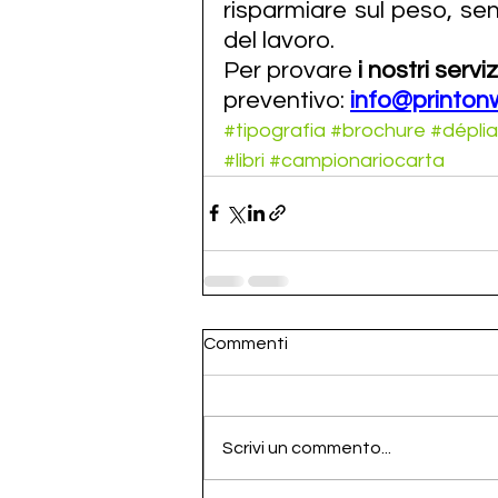
risparmiare sul peso, se
del lavoro.
Per provare 
i nostri servi
preventivo: 
info@printonw
#tipografia
#brochure
#déplia
#libri
#campionariocarta
Commenti
Scrivi un commento...