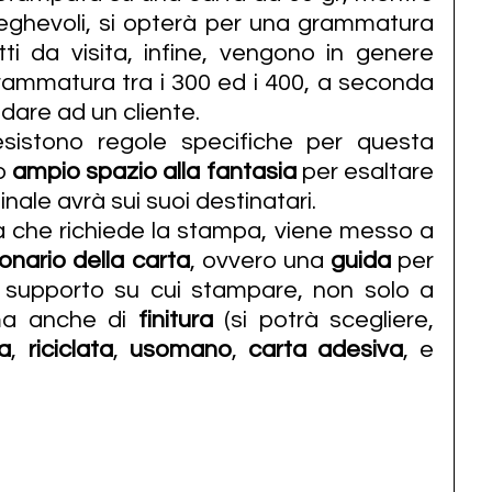
ieghevoli, si opterà per una grammatura 
ietti da visita, infine, vengono in genere 
ammatura tra i 300 ed i 400, a seconda 
 dare ad un cliente.
istono regole specifiche per questa 
o 
ampio spazio alla fantasia
 per esaltare 
inale avrà sui suoi destinatari.
 che richiede la stampa, viene messo a 
nario della carta
, ovvero una 
guida
 per 
l supporto su cui stampare, non solo a 
ma anche di 
finitura
 (si potrà scegliere, 
a
, 
riciclata
, 
usomano
, 
carta adesiva
, e 