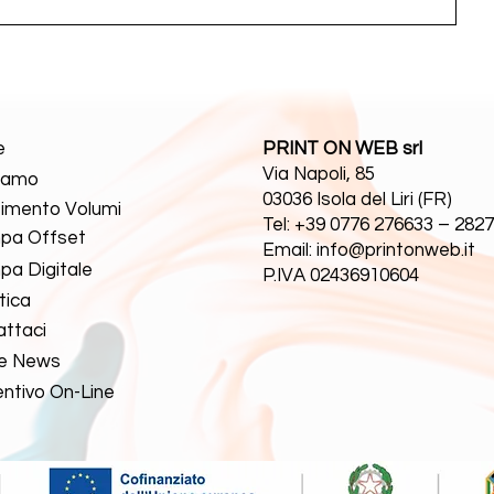
e
PRINT ON WEB srl
Via Napoli, 85
Siamo
03036 Isola del Liri (FR)
timento Volumi
Tel: +39 0776 276633 – 282
pa Offset
Email: info@printonweb.it
a Digitale
P.IVA 02436910604
tica
ttaci
 e News
ntivo On-Line