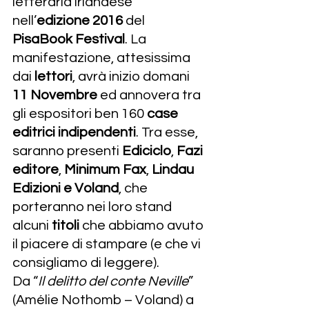
letteraria irlandese 
nell’
edizione 2016
 del 
PisaBook Festival
. La 
manifestazione, attesissima 
dai 
lettori
, avrà inizio domani 
11 Novembre
 ed annovera tra 
gli espositori ben 160 
case 
editrici indipendenti
. Tra esse, 
saranno presenti 
Ediciclo
, 
Fazi 
editore
, 
Minimum Fax
, 
Lindau 
Edizioni e Voland
, che 
porteranno nei loro stand 
alcuni 
titoli
 che abbiamo avuto 
il piacere di stampare (e che vi 
consigliamo di leggere).
Da “
Il delitto del conte Neville
” 
(Amélie Nothomb – Voland) a 