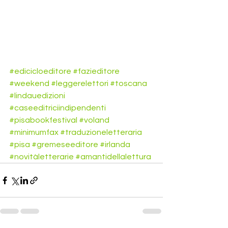
#edicicloeditore
#fazieditore
#weekend
#leggerelettori
#toscana
#lindauedizioni
#caseeditriciindipendenti
#pisabookfestival
#voland
#minimumfax
#traduzioneletteraria
#pisa
#gremeseeditore
#irlanda
#novitàletterarie
#amantidellalettura