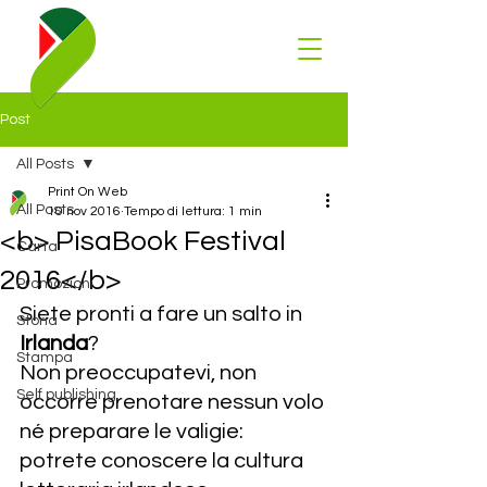
Post
All Posts
Print On Web
All Posts
10 nov 2016
Tempo di lettura: 1 min
<b> PisaBook Festival
Carta
2016</b>
Promozioni
Siete pronti a fare un salto in 
Storia
Irlanda
?
Stampa
Non preoccupatevi, non 
Self publishing
occorre prenotare nessun volo 
né preparare le valigie: 
potrete conoscere la cultura 