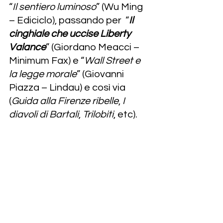
“
Il sentiero luminoso
” (Wu Ming 
– Ediciclo), passando per  “
Il 
cinghiale che uccise Liberty 
Valance
” (Giordano Meacci – 
Minimum Fax) e “
Wall Street e 
la legge morale
” (Giovanni 
Piazza – Lindau) e così via 
(
Guida alla Firenze ribelle
, 
I 
diavoli di Bartali
, 
Trilobiti
, etc).