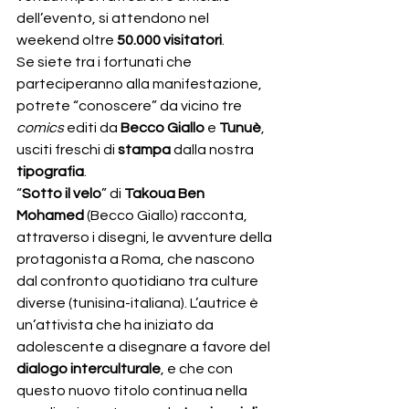
dell’evento, si attendono nel 
weekend oltre 
50.000 visitatori
.
Se siete tra i fortunati che 
parteciperanno alla manifestazione, 
potrete “conoscere” da vicino tre 
comics 
editi da 
Becco Giallo
 e 
Tunuè
, 
usciti freschi di 
stampa
 dalla nostra 
tipografia
.
“
Sotto il velo
” di 
Takoua Ben 
Mohamed
 (Becco Giallo) racconta, 
attraverso i disegni, le avventure della 
protagonista a Roma, che nascono 
dal confronto quotidiano tra culture 
diverse (tunisina-italiana). L’autrice è 
un’attivista che ha iniziato da 
adolescente a disegnare a favore del 
dialogo interculturale
, e che con 
questo nuovo titolo continua nella 