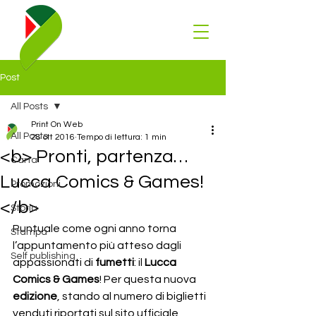
Post
All Posts
Print On Web
All Posts
28 ott 2016
Tempo di lettura: 1 min
<b> Pronti, partenza…
Carta
Lucca Comics & Games!
Promozioni
</b>
Storia
Puntuale come ogni anno torna 
Stampa
l’appuntamento più atteso dagli 
Self publishing
appassionati di 
fumetti
: il 
Lucca 
Comics & Games
! Per questa nuova 
edizione
, stando al numero di biglietti 
venduti riportati sul sito ufficiale 