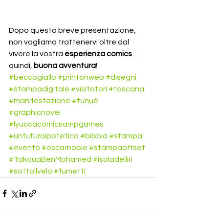
Dopo questa breve presentazione, 
non vogliamo trattenervi oltre dal 
vivere la vostra 
esperienza comics
… 
quindi,
 buona avventura
!
#beccogiallo
#printonweb
#disegni
#stampadigitale
#visitatori
#toscana
#manifestazione
#tunuè
#graphicnovel
#lyuccacomicsampgames
#unfuturoipotetico
#bibbia
#stampa
#evento
#oscarnoble
#stampaoffset
#TakouaBenMohamed
#isoladelliri
#sottoilvelo
#fumetti