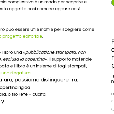
omia complessiva è un modo per scoprire e 
esto oggetto così comune eppure così 
bro può essere utile inoltre per scegliere come 
o progetto editoriale
.
l libro una «
pubblicazione stampata, non 
, esclusa la copertina
». Il supporto materiale 
ata e il libro è un insieme di fogli stampati,
 una rilegatura.
I
atura, possiamo distinguere tra:
n
opertina rigida
lla, o filo refe – cucita.
L
o?