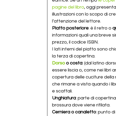
editrice. Se un tempo 
le coper
pagine del libro
, oggi presenta
illustrazioni con lo scopo di c
l’attenzione del lettore.
Piatto posteriore
: è il retro o 
q
informazioni quali una breve sin
prezzo, il codice ISBN.
I lati interni del piatto sono ch
la terza di copertina.
Dorso
 o costa
: (dal latino dor
essere liscia o, come nei libri a
copertura delle cuciture della ri
che rimane a vista quando i libr
e scaffali.
Unghiatura
: parte di copertin
brossura dove viene rifilata.
Cerniera o canaletto
: punto di