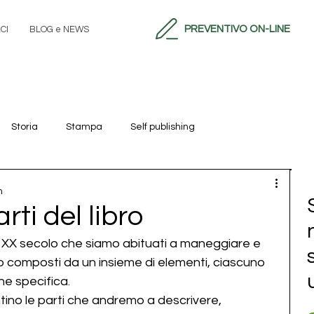
PREVENTIVO ON-LINE
CI
BLOG e NEWS
Storia
Stampa
Self publishing
n
rti del libro
del XX secolo che siamo abituati a maneggiare e 
no composti da un insieme di elementi, ciascuno 
e specifica.
ntino le parti che andremo a descrivere, 