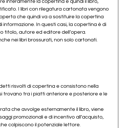
pre interamente la copertina e quindi il libro, 
ificato. I libri con rilegatura cartonata vengono 
coperta che quindi va a sostituire la copertina 
i informazione. In questi casi, la copertina è di 
o titolo, autore ed editore dell’opera.
che nei libri brossurati, non solo cartonati.
detti risvolti di copertina e consistono nella 
i trovano tra i piatti anteriore e posteriore e le 
lorata che avvolge esternamente il libro, viene 
aggi promozionali e di incentivo all’acquisto, 
che colpiscono il potenziale lettore.