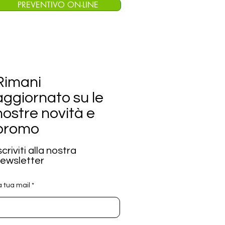
PREVENTIVO ON-LINE
Rimani
aggiornato su le
nostre novità e
promo
scriviti alla nostra
ewsletter
a tua mail