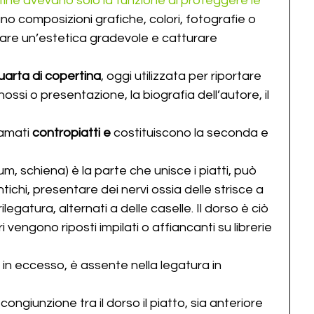
tine avevano solo la funzione di proteggere le 
no composizioni grafiche, colori, fotografie o 
reare un’estetica gradevole e catturare 
uarta di copertina
, oggi utilizzata per riportare 
ossi o presentazione, la biografia dell’autore, il 
iamati 
contropiatti e
 costituiscono la seconda e 
sum, schiena) è la parte che unisce i piatti, può 
ntichi, presentare dei nervi ossia delle strisce a 
legatura, alternati a delle caselle. Il dorso è ciò 
i vengono riposti impilati o affiancanti su librerie 
a in eccesso, è assente nella legatura in 
 congiunzione tra il dorso il piatto, sia anteriore 