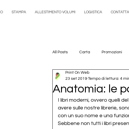
MO
STAMPA
ALLESTIMENTO VOLUMI
LOGISTICA
CONTATTA
All Posts
Carta
Promozioni
Print On Web
23 set 2019
Tempo di lettura: 4 mi
Anatomia: le pa
I libri moderni, ovvero quelli 
avere sulle nostre librerie, so
con un suo nome e una funzion
Sebbene non tutti i libri prese