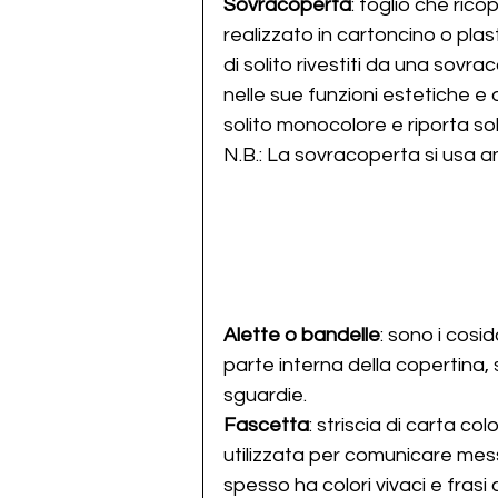
Sovracoperta
: foglio che rico
realizzato in cartoncino o plast
di solito rivestiti da una sovra
nelle sue funzioni estetiche e d
solito monocolore e riporta sol
N.B.: La sovracoperta si usa an
Alette o bandelle
: sono i cosid
parte interna della copertina, s
sguardie.
Fascetta
: striscia di carta co
utilizzata per comunicare mess
spesso ha colori vivaci e frasi 